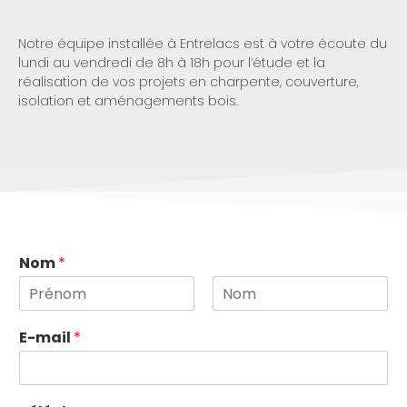
Notre équipe installée à Entrelacs est à votre écoute du
lundi au vendredi
de 8h à 18h
pour l’étude et la
réalisation de vos projet
s
en charpente, couverture,
isolation et aménagements bois.
Nom
*
P
N
r
o
E-mail
*
é
m
n
o
m