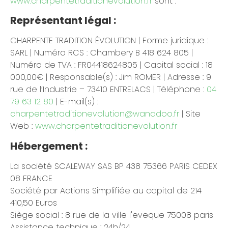
www.charpentetraditionevolution.fr
sont :
Représentant légal :
CHARPENTE TRADITION ÉVOLUTION | Forme juridique :
SARL | Numéro RCS : Chambery B 418 624 805 |
Numéro de TVA : FR04418624805 | Capital social : 18
000,00€ | Responsable(s) : Jim ROMER | Adresse : 9
rue de l’Industrie – 73410 ENTRELACS | Téléphone :
04
79 63 12 80
| E-mail(s) :
charpentetraditionevolution@wanadoo.fr
| Site
Web :
www.charpentetraditionevolution.fr
Hébergement :
La société SCALEWAY SAS BP 438 75366 PARIS CEDEX
08 FRANCE
Société par Actions Simplifiée au capital de 214
410,50 Euros
Siège social : 8 rue de la ville l'eveque 75008 paris
Assistance technique : 24h/24