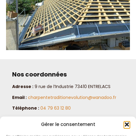
Nos coordonnées
Adresse :
9 rue de l’Industrie 73410 ENTRELACS
Email :
charpentetraditionevolution@wanadoo.fr
Téléphone :
04 79 63 12 80
Horaires :
lundi au vendredi de 8 h à 18 h
Gérer le consentement
Mentions légales